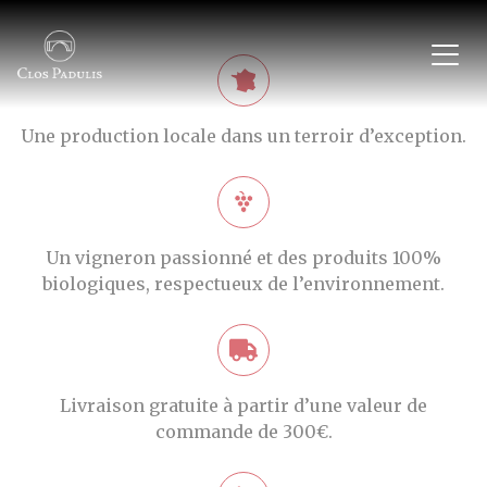
MENU
Accueil
Nos vins & produits
Nos valeurs
Une production locale dans un terroir d’exception.
Contact & FAQ
CONTACT
Un vigneron passionné et des produits 100%
+33 4 68 45 04 12
biologiques, respectueux de l’environnement.
clospadulis@gmail.com
7 chemin du Pont Romain, 11350 Paziols
Livraison gratuite à partir d’une valeur de
commande de 300€.