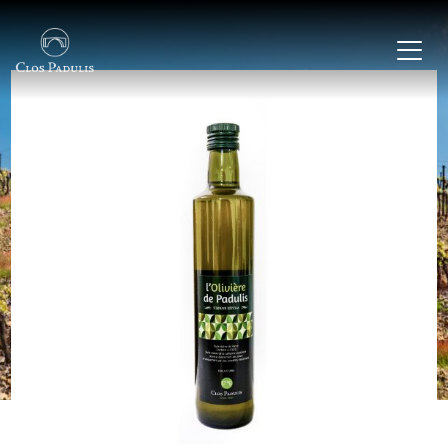
MENU
Accueil
Nos vins & produits
Nos valeurs
Contact & FAQ
CONTACT
+33 4 68 45 04 12
clospadulis@gmail.com
7 chemin du Pont Romain, 11350 Paziols