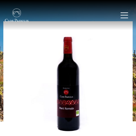
MENU
Accueil
Nos vins & produits
Nos valeurs
Contact & FAQ
CONTACT
+33 4 68 45 04 12
clospadulis@gmail.com
7 chemin du Pont Romain, 11350 Paziols